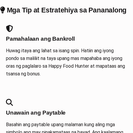
Mga Tip at Estratehiya sa Pananalong
Pamahalaan ang Bankroll
Huwag itaya ang lahat sa isang spin. Hatiin ang iyong
pondo sa maliliit na taya upang mas mapahaba ang iyong
oras ng paglalaro sa Happy Food Hunter at mapataas ang
tsansa ng bonus.
Unawain ang Paytable
Basahin ang paytable upang malaman kung aling mga
simbolo ang may pinakamataas na bayad. Ang kaalamang