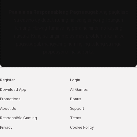
Paalala sa Responsableng Pagsusugal:
Ang paglalaro
sa casino ay dapat ituring na isang anyo ng libangan
lamang. Huwag tumaya ng pera na hindi mo kayang
mawala. Kung sa tingin mo ay may problema ka na sa
pagsusugal, mangyaring humingi ng tulong sa mga
propesyonal na suporta.
Register
Login
Download App
All Games
Promotions
Bonus
About Us
Support
Responsible Gaming
Terms
Privacy
Cookie Policy