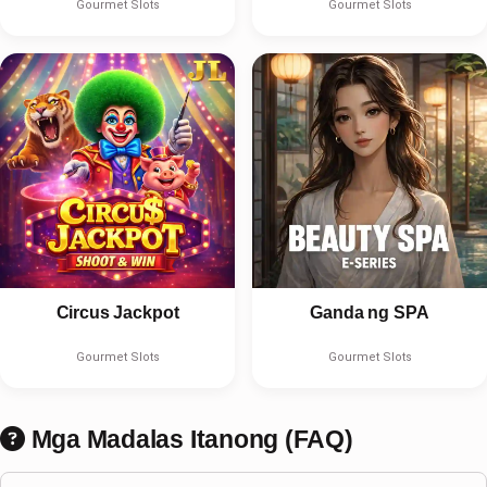
Gourmet Slots
Gourmet Slots
Circus Jackpot
Ganda ng SPA
Gourmet Slots
Gourmet Slots
Mga Madalas Itanong (FAQ)