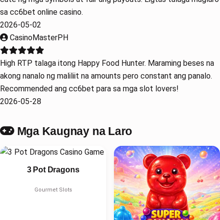
sa cc6bet online casino.
2026-05-02
CasinoMasterPH
High RTP talaga itong Happy Food Hunter. Maraming beses na
akong nanalo ng maliliit na amounts pero constant ang panalo.
Recommended ang cc6bet para sa mga slot lovers!
2026-05-28
Mga Kaugnay na Laro
3 Pot Dragons
Gourmet Slots