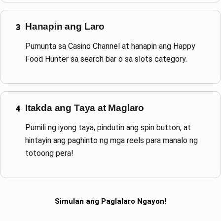
Hanapin ang Laro
3
Pumunta sa
Casino Channel
at hanapin ang Happy
Food Hunter sa search bar o sa slots category.
Itakda ang Taya at Maglaro
4
Pumili ng iyong taya, pindutin ang spin button, at
hintayin ang paghinto ng mga reels para manalo ng
totoong pera!
Simulan ang Paglalaro Ngayon!