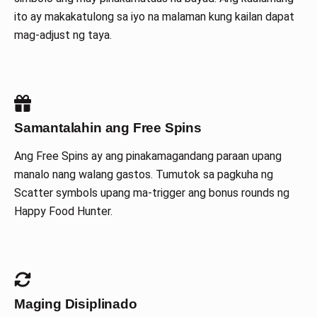
ito ay makakatulong sa iyo na malaman kung kailan dapat
mag-adjust ng taya.
Samantalahin ang Free Spins
Ang Free Spins ay ang pinakamagandang paraan upang
manalo nang walang gastos. Tumutok sa pagkuha ng
Scatter symbols upang ma-trigger ang bonus rounds ng
Happy Food Hunter.
Maging Disiplinado