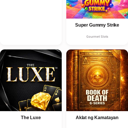
Super Gummy Strike
Gourmet Slots
The Luxe
Aklat ng Kamatayan