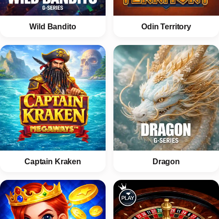
Wild Bandito
Odin Territory
Captain Kraken
Dragon