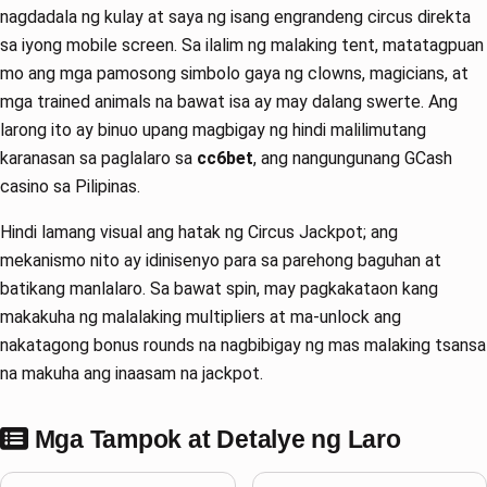
nagdadala ng kulay at saya ng isang engrandeng circus direkta
sa iyong mobile screen. Sa ilalim ng malaking tent, matatagpuan
mo ang mga pamosong simbolo gaya ng clowns, magicians, at
mga trained animals na bawat isa ay may dalang swerte. Ang
larong ito ay binuo upang magbigay ng hindi malilimutang
karanasan sa paglalaro sa
cc6bet
, ang nangungunang GCash
casino sa Pilipinas.
Hindi lamang visual ang hatak ng Circus Jackpot; ang
mekanismo nito ay idinisenyo para sa parehong baguhan at
batikang manlalaro. Sa bawat spin, may pagkakataon kang
makakuha ng malalaking multipliers at ma-unlock ang
nakatagong bonus rounds na nagbibigay ng mas malaking tsansa
na makuha ang inaasam na jackpot.
Mga Tampok at Detalye ng Laro