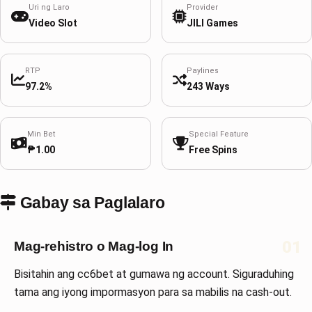
Uri ng Laro
Provider
Video Slot
JILI Games
RTP
Paylines
97.2%
243 Ways
Min Bet
Special Feature
₱1.00
Free Spins
Gabay sa Paglalaro
Mag-rehistro o Mag-log In
01
Bisitahin ang cc6bet at gumawa ng account. Siguraduhing
tama ang iyong impormasyon para sa mabilis na cash-out.