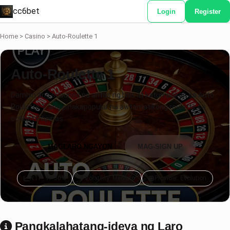
cc6bet
Login
Register
Home
>
Casino
> Auto-Roulette 1
Auto-Roulette 1
Damhin ang susunod na antas ng bilis at katumpakan sa Auto-
Roulette 1, ang pinakapopular na awtomatikong roulette sa
cc6bet Pilipinas.
MAGLARO NGAYON
MAG-SIGN UP
RTP: 97.30%
Volatility: Medium
Provider: Evolution
Pangkalahatang-ideya ng Laro