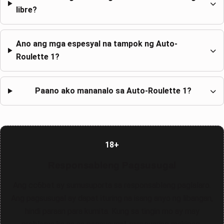
libre?
Ano ang mga espesyal na tampok ng Auto-
Roulette 1?
Paano ako mananalo sa Auto-Roulette 1?
18+
Responsableng Pagsusugal
Ang cc6bet ay sumusuporta sa responsableng paglalaro.
Ang pagsusugal ay dapat ituring na isang anyo ng libangan,
hindi paraan para kumita. Kung sa tingin mo ay may