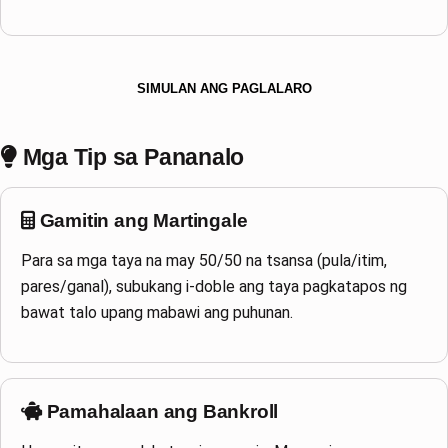
SIMULAN ANG PAGLALARO
Mga Tip sa Pananalo
Gamitin ang Martingale
Para sa mga taya na may 50/50 na tsansa (pula/itim,
pares/ganal), subukang i-doble ang taya pagkatapos ng
bawat talo upang mabawi ang puhunan.
Pamahalaan ang Bankroll