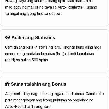
Huwag itaya ang lahat sa isang spin. Mas mainam na
maglagay ng maliliit na taya sa Auto-Roulette 1 upang
tumagal ang iyong laro sa cc6bet.
Aralin ang Statistics
Gamitin ang built-in stats ng laro. Tingnan kung aling mga
numero ang madalas lumabas (hot) o hindi lumalabas
(cold) sa huling 500 spins.
Samantalahin ang Bonus
Ang cc6bet ay nag-aalok ng mga reload bonus. Gamitin ito
para madagdagan ang iyong puhunan sa paglalaro ng
Auto-Roulette 1 nang libre.