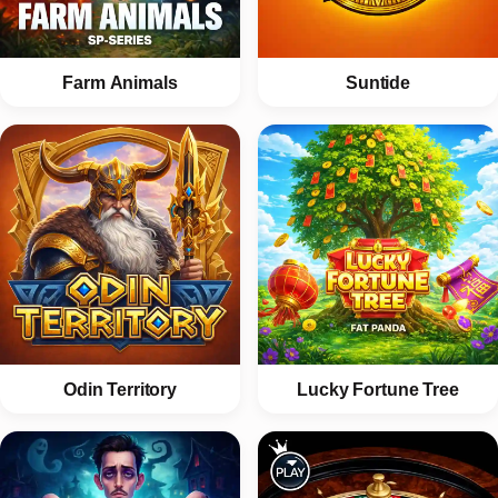
Farm Animals
Suntide
Odin Territory
Lucky Fortune Tree