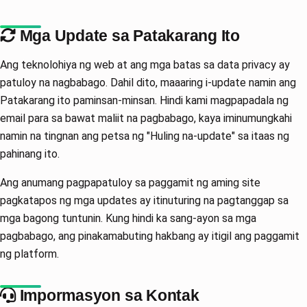
Mga Update sa Patakarang Ito
Ang teknolohiya ng web at ang mga batas sa data privacy ay
patuloy na nagbabago. Dahil dito, maaaring i-update namin ang
Patakarang ito paminsan-minsan. Hindi kami magpapadala ng
email para sa bawat maliit na pagbabago, kaya iminumungkahi
namin na tingnan ang petsa ng "Huling na-update" sa itaas ng
pahinang ito.
Ang anumang pagpapatuloy sa paggamit ng aming site
pagkatapos ng mga updates ay itinuturing na pagtanggap sa
mga bagong tuntunin. Kung hindi ka sang-ayon sa mga
pagbabago, ang pinakamabuting hakbang ay itigil ang paggamit
ng platform.
Impormasyon sa Kontak