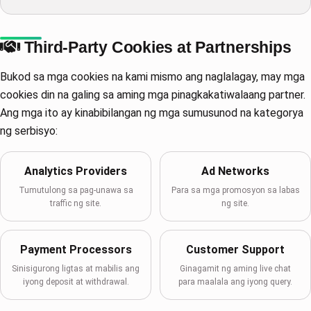
Third-Party Cookies at Partnerships
Bukod sa mga cookies na kami mismo ang naglalagay, may mga
cookies din na galing sa aming mga pinagkakatiwalaang partner.
Ang mga ito ay kinabibilangan ng mga sumusunod na kategorya
ng serbisyo:
Analytics Providers
Ad Networks
Tumutulong sa pag-unawa sa
Para sa mga promosyon sa labas
traffic ng site.
ng site.
Payment Processors
Customer Support
Sinisigurong ligtas at mabilis ang
Ginagamit ng aming live chat
iyong deposit at withdrawal.
para maalala ang iyong query.