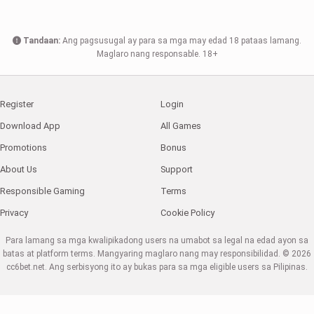
Tandaan:
Ang pagsusugal ay para sa mga may edad 18 pataas lamang.
Maglaro nang responsable. 18+
Register
Login
Download App
All Games
Promotions
Bonus
About Us
Support
Responsible Gaming
Terms
Privacy
Cookie Policy
Para lamang sa mga kwalipikadong users na umabot sa legal na edad ayon sa
batas at platform terms. Mangyaring maglaro nang may responsibilidad. © 2026
cc6bet.net. Ang serbisyong ito ay bukas para sa mga eligible users sa Pilipinas.