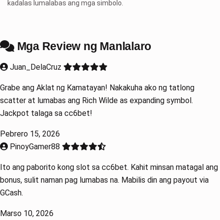
kadalas lumalabas ang mga simbolo.
Mga Review ng Manlalaro
Juan_DelaCruz
Grabe ang Aklat ng Kamatayan! Nakakuha ako ng tatlong
scatter at lumabas ang Rich Wilde as expanding symbol.
Jackpot talaga sa cc6bet!
Pebrero 15, 2026
PinoyGamer88
Ito ang paborito kong slot sa cc6bet. Kahit minsan matagal ang
bonus, sulit naman pag lumabas na. Mabilis din ang payout via
GCash.
Marso 10, 2026