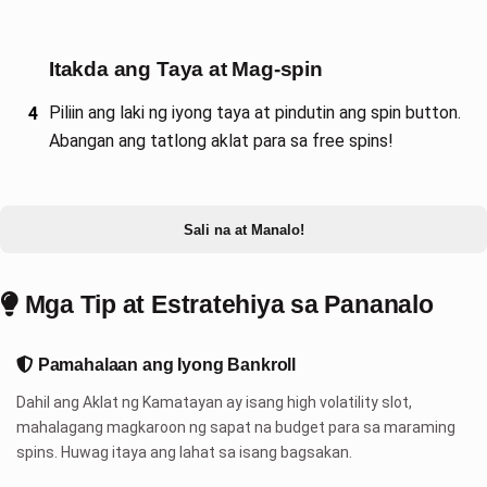
Itakda ang Taya at Mag-spin
Piliin ang laki ng iyong taya at pindutin ang spin button.
4
Abangan ang tatlong aklat para sa free spins!
Sali na at Manalo!
Mga Tip at Estratehiya sa Pananalo
Pamahalaan ang Iyong Bankroll
Dahil ang Aklat ng Kamatayan ay isang high volatility slot,
mahalagang magkaroon ng sapat na budget para sa maraming
spins. Huwag itaya ang lahat sa isang bagsakan.