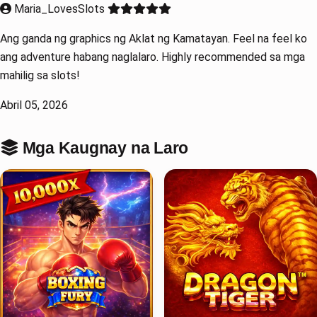
Maria_LovesSlots
Ang ganda ng graphics ng Aklat ng Kamatayan. Feel na feel ko
ang adventure habang naglalaro. Highly recommended sa mga
mahilig sa slots!
Abril 05, 2026
Mga Kaugnay na Laro