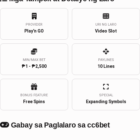
PROVIDER
URI NG LARO
Play'n GO
Video Slot
MIN/MAX BET
PAYLINES
₱1 - ₱2,500
10 Lines
BONUS FEATURE
SPECIAL
Free Spins
Expanding Symbols
Gabay sa Paglalaro sa cc6bet