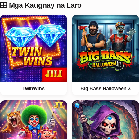
Mga Kaugnay na Laro
TwinWins
Big Bass Halloween 3