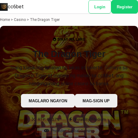
cc6bet
Login
Register
Home
>
Casino
> The Dragon Tiger
SIKAT NA LARO
The Dragon Tiger
Isang klasikong labanan ng lakas at swerte. Tumaya sa
Dragon o Tiger at manalo ng malaki sa cc6bet, ang
nangungunang online casino sa bansa.
MAGLARO NGAYON
MAG-SIGN UP
RTP: 96.27%
Volatility: Medium
Provider: Global Gaming