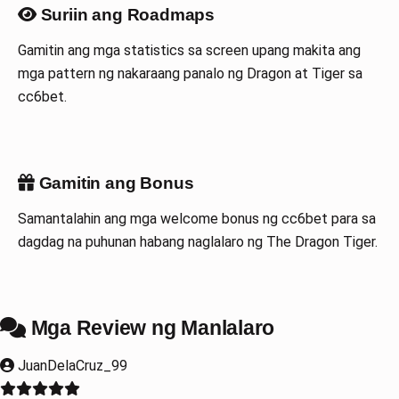
Suriin ang Roadmaps
Gamitin ang mga statistics sa screen upang makita ang
mga pattern ng nakaraang panalo ng Dragon at Tiger sa
cc6bet.
Gamitin ang Bonus
Samantalahin ang mga welcome bonus ng cc6bet para sa
dagdag na puhunan habang naglalaro ng The Dragon Tiger.
Mga Review ng Manlalaro
JuanDelaCruz_99