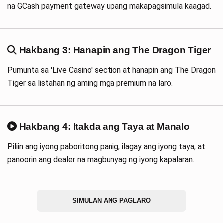
na GCash payment gateway upang makapagsimula kaagad.
Hakbang 3: Hanapin ang The Dragon Tiger
Pumunta sa 'Live Casino' section at hanapin ang The Dragon
Tiger sa listahan ng aming mga premium na laro.
Hakbang 4: Itakda ang Taya at Manalo
Piliin ang iyong paboritong panig, ilagay ang iyong taya, at
panoorin ang dealer na magbunyag ng iyong kapalaran.
SIMULAN ANG PAGLARO