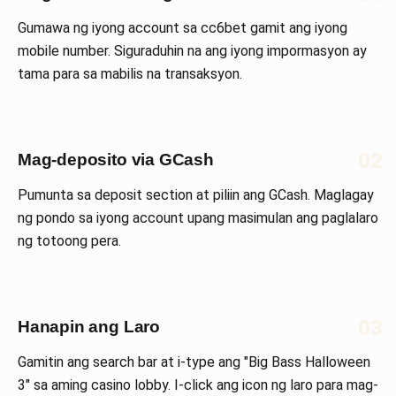
Gumawa ng iyong account sa cc6bet gamit ang iyong
mobile number. Siguraduhin na ang iyong impormasyon ay
tama para sa mabilis na transaksyon.
Mag-deposito via GCash
02
Pumunta sa deposit section at piliin ang GCash. Maglagay
ng pondo sa iyong account upang masimulan ang paglalaro
ng totoong pera.
Hanapin ang Laro
03
Gamitin ang search bar at i-type ang "Big Bass Halloween
3" sa aming casino lobby. I-click ang icon ng laro para mag-