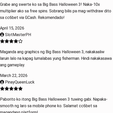
Grabe ang swerte ko sa Big Bass Halloween 3! Naka-10x
multiplier ako sa free spins. Sobrang bilis pa mag-withdraw dito
sa cc6bet via GCash. Rekomendado!
April 15, 2026
SlotMasterPH
Maganda ang graphics ng Big Bass Halloween 3, nakakaaliw
laruin lalo na kapag lumalabas yung fisherman. Hindi nakakasawa
ang gameplay.
March 22, 2026
PinayQueenLuck
Paborito ko itong Big Bass Halloween 3 tuwing gabi. Napaka-
smooth ng laro sa mobile phone ko. Salamat cc6bet sa
magandang platform!