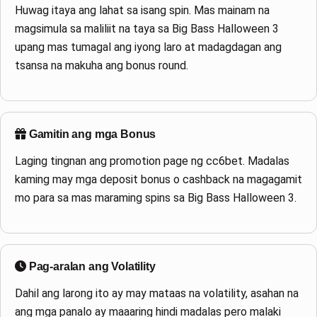
Huwag itaya ang lahat sa isang spin. Mas mainam na
magsimula sa maliliit na taya sa Big Bass Halloween 3
upang mas tumagal ang iyong laro at madagdagan ang
tsansa na makuha ang bonus round.
Gamitin ang mga Bonus
Laging tingnan ang promotion page ng cc6bet. Madalas
kaming may mga deposit bonus o cashback na magagamit
mo para sa mas maraming spins sa Big Bass Halloween 3.
Pag-aralan ang Volatility
Dahil ang larong ito ay may mataas na volatility, asahan na
ang mga panalo ay maaaring hindi madalas pero malaki