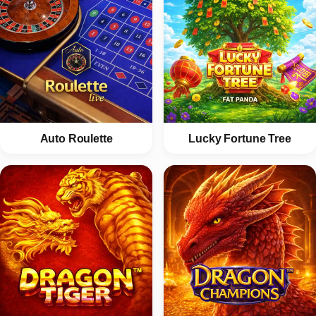
Auto Roulette
Lucky Fortune Tree