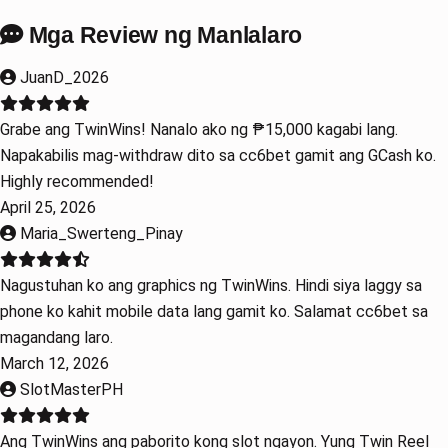
Mga Review ng Manlalaro
JuanD_2026
Grabe ang TwinWins! Nanalo ako ng ₱15,000 kagabi lang.
Napakabilis mag-withdraw dito sa cc6bet gamit ang GCash ko.
Highly recommended!
April 25, 2026
Maria_Swerteng_Pinay
Nagustuhan ko ang graphics ng TwinWins. Hindi siya laggy sa
phone ko kahit mobile data lang gamit ko. Salamat cc6bet sa
magandang laro.
March 12, 2026
SlotMasterPH
Ang TwinWins ang paborito kong slot ngayon. Yung Twin Reel