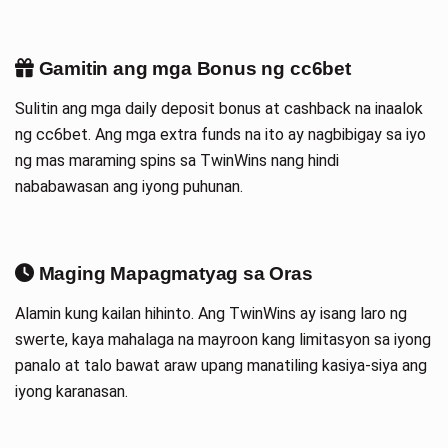
Gamitin ang mga Bonus ng cc6bet
Sulitin ang mga daily deposit bonus at cashback na inaalok
ng cc6bet. Ang mga extra funds na ito ay nagbibigay sa iyo
ng mas maraming spins sa TwinWins nang hindi
nababawasan ang iyong puhunan.
Maging Mapagmatyag sa Oras
Alamin kung kailan hihinto. Ang TwinWins ay isang laro ng
swerte, kaya mahalaga na mayroon kang limitasyon sa iyong
panalo at talo bawat araw upang manatiling kasiya-siya ang
iyong karanasan.