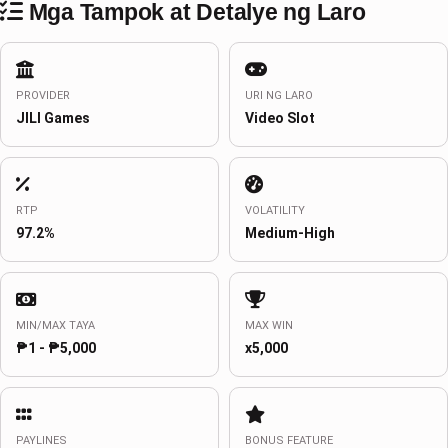
Mga Tampok at Detalye ng Laro
PROVIDER
URI NG LARO
JILI Games
Video Slot
RTP
VOLATILITY
97.2%
Medium-High
MIN/MAX TAYA
MAX WIN
₱1 - ₱5,000
x5,000
PAYLINES
BONUS FEATURE