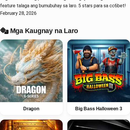
feature talaga ang bumubuhay sa laro. 5 stars para sa cc6bet!
February 28, 2026
Mga Kaugnay na Laro
Dragon
Big Bass Halloween 3