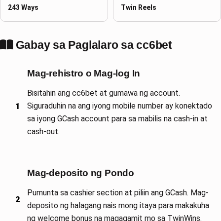
243 Ways
Twin Reels
Gabay sa Paglalaro sa cc6bet
Mag-rehistro o Mag-log In
Bisitahin ang cc6bet at gumawa ng account.
Siguraduhin na ang iyong mobile number ay konektado
1
sa iyong GCash account para sa mabilis na cash-in at
cash-out.
Mag-deposito ng Pondo
Pumunta sa cashier section at piliin ang GCash. Mag-
2
deposito ng halagang nais mong itaya para makakuha
ng welcome bonus na magagamit mo sa TwinWins.