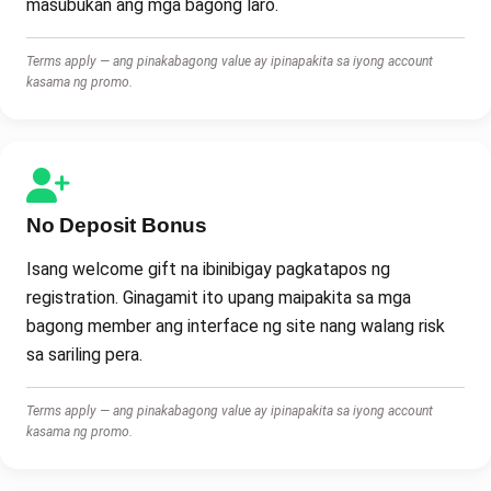
masubukan ang mga bagong laro.
Terms apply — ang pinakabagong value ay ipinapakita sa iyong account
kasama ng promo.
No Deposit Bonus
Isang welcome gift na ibinibigay pagkatapos ng
registration. Ginagamit ito upang maipakita sa mga
bagong member ang interface ng site nang walang risk
sa sariling pera.
Terms apply — ang pinakabagong value ay ipinapakita sa iyong account
kasama ng promo.