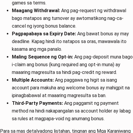
games sa terms.
Maagang Withdrawal:
Ang pag-request ng withdrawal
bago matapos ang turnover ay awtomatikong nag-ca-
cancel ng iyong bonus balance.
Pagpapabaya sa Expiry Date:
Ang bawat bonus ay may
deadline. Kapag hindi ito natapos sa oras, mawawala ito
kasama ang mga panalo.
Maling Sequence ng Opt-in:
Ang pag-deposit muna bago
i-claim ang bonus (kung required ang opt-in muna) ay
maaaring magresulta sa hindi pag-credit ng reward.
Multiple Accounts:
Ang paggawa ng higit sa isang
account para makuha ang welcome bonus ay mahigpit na
ipinagbabawal at maaaring magresulta sa ban.
Third-Party Payments:
Ang paggamit ng payment
method na hindi nakapangalan sa account holder ay labag
sa rules at magpapa-void ng anumang bonus.
Para sa mas detalyadong listahan, tingnan ang
Mga Karaniwang