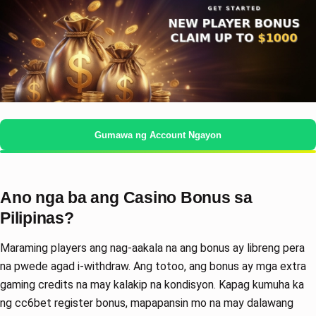
Gumawa ng Account Ngayon
Ano nga ba ang Casino Bonus sa
Pilipinas?
Maraming players ang nag-aakala na ang bonus ay libreng pera
na pwede agad i-withdraw. Ang totoo, ang bonus ay mga extra
gaming credits na may kalakip na kondisyon. Kapag kumuha ka
ng cc6bet register bonus, mapapansin mo na may dalawang