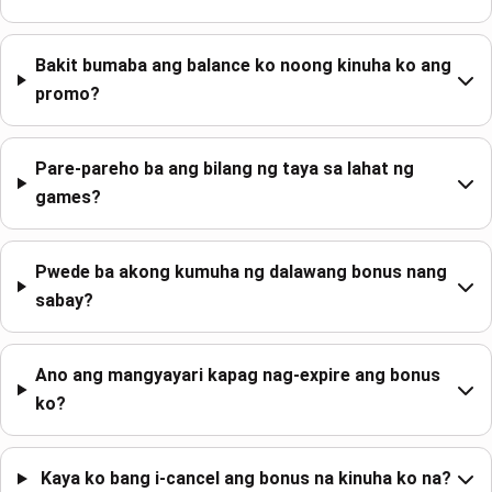
Bakit bumaba ang balance ko noong kinuha ko ang
promo?
Pare-pareho ba ang bilang ng taya sa lahat ng
games?
Pwede ba akong kumuha ng dalawang bonus nang
sabay?
Ano ang mangyayari kapag nag-expire ang bonus
ko?
Kaya ko bang i-cancel ang bonus na kinuha ko na?