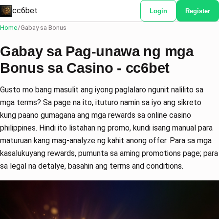
cc6bet
Login
Register
Home
/
Gabay sa Bonus
Gabay sa Pag-unawa ng mga
Bonus sa Casino - cc6bet
Gusto mo bang masulit ang iyong paglalaro ngunit nalilito sa
mga terms? Sa page na ito, ituturo namin sa iyo ang sikreto
kung paano gumagana ang mga rewards sa online casino
philippines. Hindi ito listahan ng promo, kundi isang manual para
maturuan kang mag-analyze ng kahit anong offer. Para sa mga
kasalukuyang rewards, pumunta sa aming promotions page; para
sa legal na detalye, basahin ang terms and conditions.