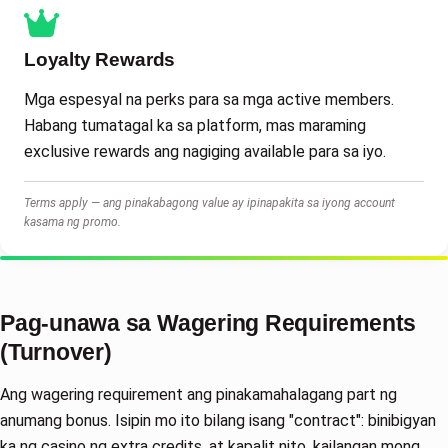
Loyalty Rewards
Mga espesyal na perks para sa mga active members.
Habang tumatagal ka sa platform, mas maraming
exclusive rewards ang nagiging available para sa iyo.
Terms apply — ang pinakabagong value ay ipinapakita sa iyong account
kasama ng promo.
Pag-unawa sa Wagering Requirements
(Turnover)
Ang wagering requirement ang pinakamahalagang part ng
anumang bonus. Isipin mo ito bilang isang "contract": binibigyan
ka ng casino ng extra credits, at kapalit nito, kailangan mong