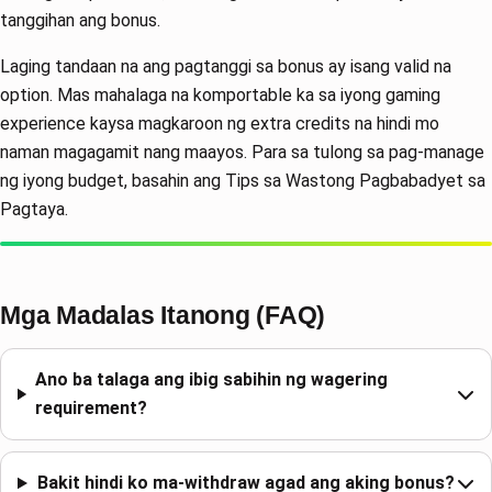
tanggihan ang bonus.
Laging tandaan na ang pagtanggi sa bonus ay isang valid na
option. Mas mahalaga na komportable ka sa iyong gaming
experience kaysa magkaroon ng extra credits na hindi mo
naman magagamit nang maayos. Para sa tulong sa pag-manage
ng iyong budget, basahin ang
Tips sa Wastong Pagbabadyet sa
Pagtaya
.
Mga Madalas Itanong (FAQ)
Ano ba talaga ang ibig sabihin ng wagering
requirement?
Bakit hindi ko ma-withdraw agad ang aking bonus?