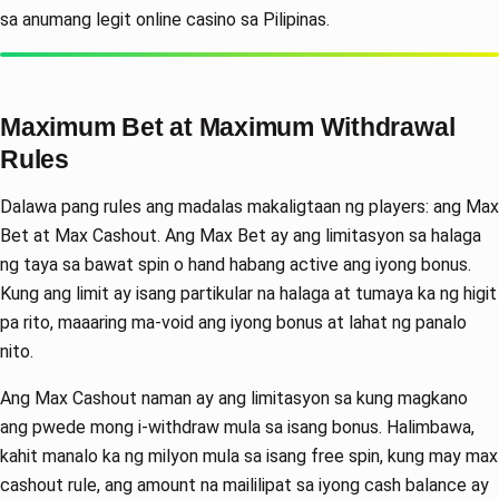
sa anumang legit online casino sa Pilipinas.
Maximum Bet at Maximum Withdrawal
Rules
Dalawa pang rules ang madalas makaligtaan ng players: ang Max
Bet at Max Cashout. Ang Max Bet ay ang limitasyon sa halaga
ng taya sa bawat spin o hand habang active ang iyong bonus.
Kung ang limit ay isang partikular na halaga at tumaya ka ng higit
pa rito, maaaring ma-void ang iyong bonus at lahat ng panalo
nito.
Ang Max Cashout naman ay ang limitasyon sa kung magkano
ang pwede mong i-withdraw mula sa isang bonus. Halimbawa,
kahit manalo ka ng milyon mula sa isang free spin, kung may max
cashout rule, ang amount na maililipat sa iyong cash balance ay