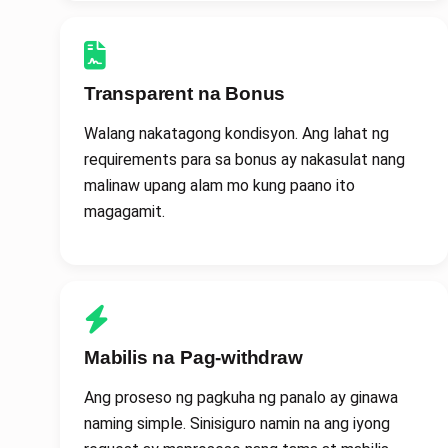
Transparent na Bonus
Walang nakatagong kondisyon. Ang lahat ng
requirements para sa bonus ay nakasulat nang
malinaw upang alam mo kung paano ito
magagamit.
Mabilis na Pag-withdraw
Ang proseso ng pagkuha ng panalo ay ginawa
naming simple. Sinisiguro namin na ang iyong