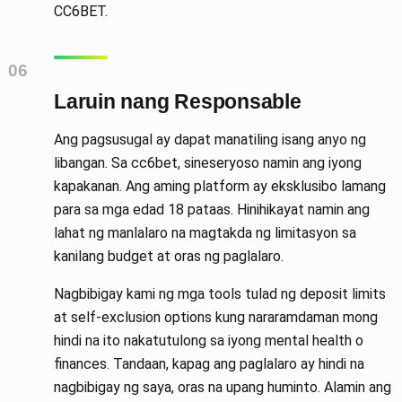
CC6BET
.
06
Laruin nang Responsable
Ang pagsusugal ay dapat manatiling isang anyo ng
libangan. Sa cc6bet, sineseryoso namin ang iyong
kapakanan. Ang aming platform ay eksklusibo lamang
para sa mga edad 18 pataas. Hinihikayat namin ang
lahat ng manlalaro na magtakda ng limitasyon sa
kanilang budget at oras ng paglalaro.
Nagbibigay kami ng mga tools tulad ng deposit limits
at self-exclusion options kung nararamdaman mong
hindi na ito nakatutulong sa iyong mental health o
finances. Tandaan, kapag ang paglalaro ay hindi na
nagbibigay ng saya, oras na upang huminto. Alamin ang