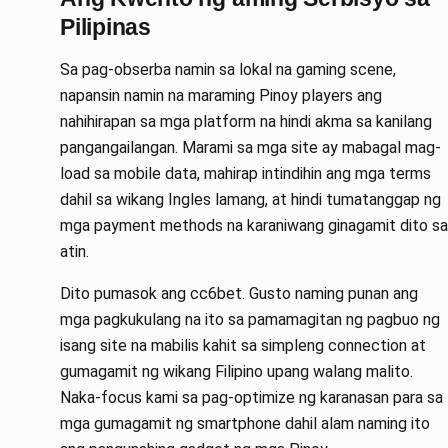
Pilipinas
Sa pag-obserba namin sa lokal na gaming scene,
napansin namin na maraming Pinoy players ang
nahihirapan sa mga platform na hindi akma sa kanilang
pangangailangan. Marami sa mga site ay mabagal mag-
load sa mobile data, mahirap intindihin ang mga terms
dahil sa wikang Ingles lamang, at hindi tumatanggap ng
mga payment methods na karaniwang ginagamit dito sa
atin.
Dito pumasok ang cc6bet. Gusto naming punan ang
mga pagkukulang na ito sa pamamagitan ng pagbuo ng
isang site na mabilis kahit sa simpleng connection at
gumagamit ng wikang Filipino upang walang malito.
Naka-focus kami sa pag-optimize ng karanasan para sa
mga gumagamit ng smartphone dahil alam naming ito