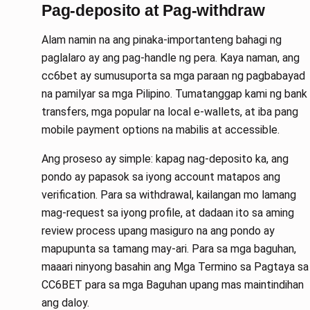
Pag-deposito at Pag-withdraw
Alam namin na ang pinaka-importanteng bahagi ng
paglalaro ay ang pag-handle ng pera. Kaya naman, ang
cc6bet ay sumusuporta sa mga paraan ng pagbabayad
na pamilyar sa mga Pilipino. Tumatanggap kami ng bank
transfers, mga popular na local e-wallets, at iba pang
mobile payment options na mabilis at accessible.
Ang proseso ay simple: kapag nag-deposito ka, ang
pondo ay papasok sa iyong account matapos ang
verification. Para sa withdrawal, kailangan mo lamang
mag-request sa iyong profile, at dadaan ito sa aming
review process upang masiguro na ang pondo ay
mapupunta sa tamang may-ari. Para sa mga baguhan,
maaari ninyong basahin ang
Mga Termino sa Pagtaya sa
CC6BET para sa mga Baguhan
upang mas maintindihan
ang daloy.