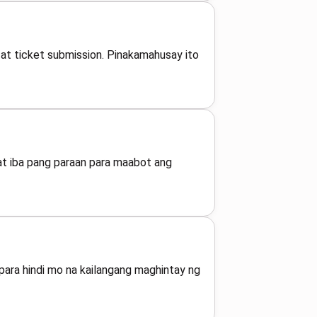
 at ticket submission. Pinakamahusay ito
 at iba pang paraan para maabot ang
para hindi mo na kailangang maghintay ng