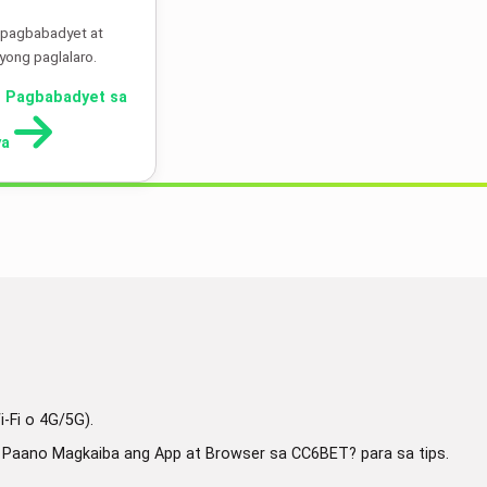
 pagbabadyet at
yong paglalaro.
 Pagbabadyet sa
ya
-Fi o 4G/5G).
a
Paano Magkaiba ang App at Browser sa CC6BET?
para sa tips.