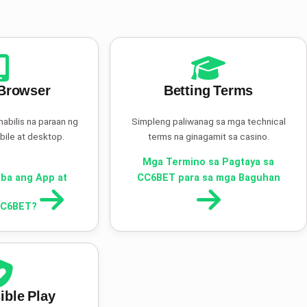
Browser
Betting Terms
abilis na paraan ng
Simpleng paliwanag sa mga technical
bile at desktop.
terms na ginagamit sa casino.
Mga Termino sa Pagtaya sa
ba ang App at
CC6BET para sa mga Baguhan
CC6BET?
ble Play