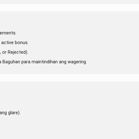
rements.
 active bonus.
 or Rejected).
a Baguhan
para maintindihan ang wagering.
ang glare).