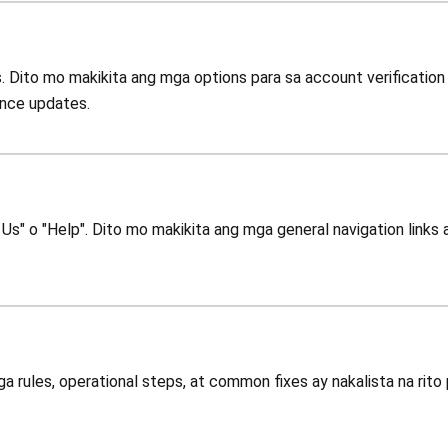
. Dito mo makikita ang mga options para sa account verification
ance updates.
Us" o "Help". Dito mo makikita ang mga general navigation links
rules, operational steps, at common fixes ay nakalista na rito 