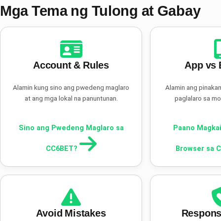
Mga Tema ng Tulong at Gabay
Account & Rules
App vs 
Alamin kung sino ang pwedeng maglaro
Alamin ang pinakam
at ang mga lokal na panuntunan.
paglalaro sa mo
Sino ang Pwedeng Maglaro sa
Paano Magkai
CC6BET?
Browser sa 
Avoid Mistakes
Responsi