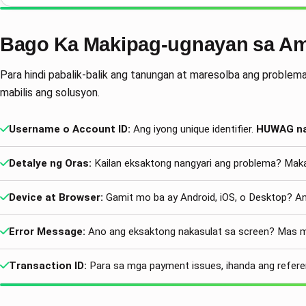
Bago Ka Makipag-ugnayan sa A
Para hindi pabalik-balik ang tanungan at maresolba ang probl
mabilis ang solusyon.
Username o Account ID:
Ang iyong unique identifier.
HUWAG na
Detalye ng Oras:
Kailan eksaktong nangyari ang problema? Maka
Device at Browser:
Gamit mo ba ay Android, iOS, o Desktop? An
Error Message:
Ano ang eksaktong nakasulat sa screen? Mas ma
Transaction ID:
Para sa mga payment issues, ihanda ang referen