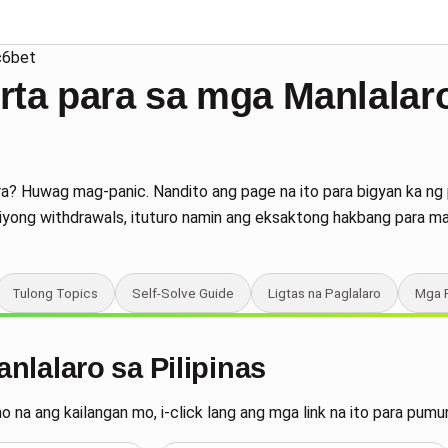
c6bet
rta para sa mga Manlalaro
a? Huwag mag-panic. Nandito ang page na ito para bigyan ka ng 
 iyong withdrawals, ituturo namin ang eksaktong hakbang para m
Tulong Topics
Self-Solve Guide
Ligtas na Paglalaro
Mga 
nlalaro sa Pilipinas
a ang kailangan mo, i-click lang ang mga link na ito para pumu