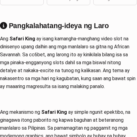
Pangkalahatang-ideya ng Laro
Ang
Safari King
ay isang kamangha-manghang video slot na
dinisenyo upang dalhin ang mga manlalaro sa gitna ng African
Savannah. Sa cc6bet, ang larong ito ay kinikilala bilang isa sa
mga pinaka-engganyong slots dahil sa mga biswal nitong
detalye at nakaka-excite na tunog ng kalikasan. Ang tema ay
nakasentro sa mga hari ng kagubatan, kung saan ang bawat spin
ay maaaring magresulta sa isang malaking panalo.
Ang mekanismo ng
Safari King
ay simple ngunit epektibo, na
ginagawa itong paborito ng kapwa baguhan at beteranong
manlalaro sa Pilipinas. Sa pamamagitan ng paggamit ng mga
modernong graphics, ang bawat simbolo ay buhay na buhay,