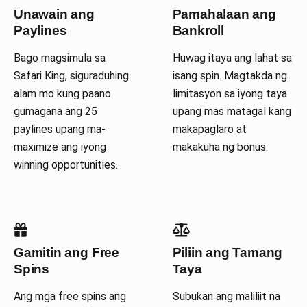
Unawain ang
Pamahalaan ang
Paylines
Bankroll
Bago magsimula sa
Huwag itaya ang lahat sa
Safari King, siguraduhing
isang spin. Magtakda ng
alam mo kung paano
limitasyon sa iyong taya
gumagana ang 25
upang mas matagal kang
paylines upang ma-
makapaglaro at
maximize ang iyong
makakuha ng bonus.
winning opportunities.
Gamitin ang Free
Piliin ang Tamang
Spins
Taya
Ang mga free spins ang
Subukan ang maliliit na