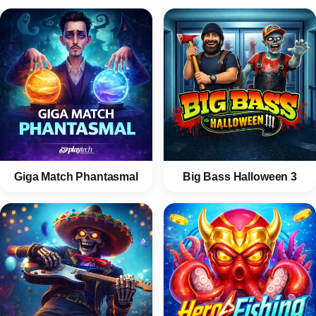
Giga Match Phantasmal
Big Bass Halloween 3