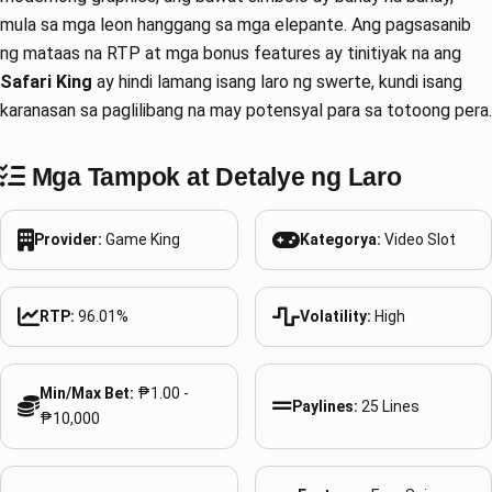
mula sa mga leon hanggang sa mga elepante. Ang pagsasanib
ng mataas na RTP at mga bonus features ay tinitiyak na ang
Safari King
ay hindi lamang isang laro ng swerte, kundi isang
karanasan sa paglilibang na may potensyal para sa totoong pera.
Mga Tampok at Detalye ng Laro
Provider:
Game King
Kategorya:
Video Slot
RTP:
96.01%
Volatility:
High
Min/Max Bet:
₱1.00 -
Paylines:
25 Lines
₱10,000