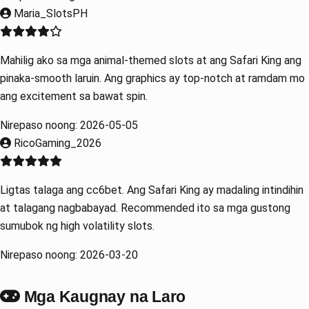
Maria_SlotsPH
Mahilig ako sa mga animal-themed slots at ang Safari King ang
pinaka-smooth laruin. Ang graphics ay top-notch at ramdam mo
ang excitement sa bawat spin.
Nirepaso noong: 2026-05-05
RicoGaming_2026
Ligtas talaga ang cc6bet. Ang Safari King ay madaling intindihin
at talagang nagbabayad. Recommended ito sa mga gustong
sumubok ng high volatility slots.
Nirepaso noong: 2026-03-20
Mga Kaugnay na Laro