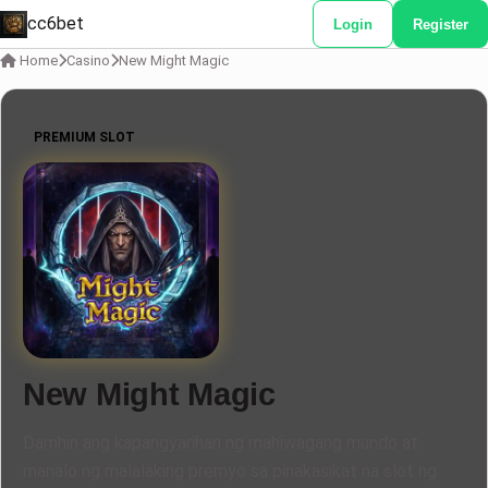
cc6bet
Login
Register
Home
Casino
New Might Magic
PREMIUM SLOT
New Might Magic
Damhin ang kapangyarihan ng mahiwagang mundo at
manalo ng malalaking premyo sa pinakasikat na slot ng