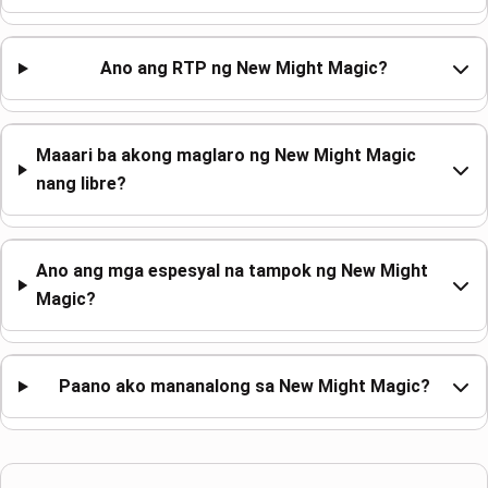
Ano ang RTP ng New Might Magic?
Maaari ba akong maglaro ng New Might Magic
nang libre?
Ano ang mga espesyal na tampok ng New Might
Magic?
Paano ako mananalong sa New Might Magic?