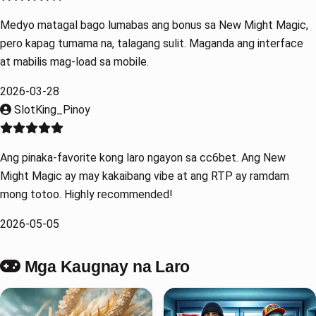
Medyo matagal bago lumabas ang bonus sa New Might Magic,
pero kapag tumama na, talagang sulit. Maganda ang interface
at mabilis mag-load sa mobile.
2026-03-28
SlotKing_Pinoy
Ang pinaka-favorite kong laro ngayon sa cc6bet. Ang New
Might Magic ay may kakaibang vibe at ang RTP ay ramdam
mong totoo. Highly recommended!
2026-05-05
Mga Kaugnay na Laro