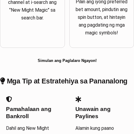
Piliin ang iyong preferred
channel
at i-search ang
bet amount, pindutin ang
"New Might Magic" sa
spin button, at hintayin
search bar.
ang pagdating ng mga
magic symbols!
Simulan ang Paglalaro Ngayon!
Mga Tip at Estratehiya sa Pananalong
Pamahalaan ang
Unawain ang
Bankroll
Paylines
Dahil ang New Might
Alamin kung paano