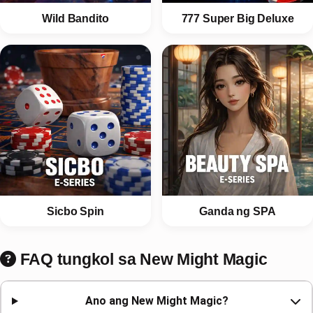
Wild Bandito
777 Super Big Deluxe
Sicbo Spin
Ganda ng SPA
FAQ tungkol sa New Might Magic
Ano ang New Might Magic?