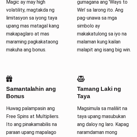
Magic ay may high
gumagana ang 'Ways to
volatility, magtakda ng
Win' sa larong ito. Ang
limitasyon sa iyong taya
pag-unawa sa mga
upang mas matagal kang
simbolo ay
makapaglaro at mas
makakatulong sa iyo na
maraming pagkakataong
malaman kung kailan
makuha ang bonus.
malapit ang isang big win.
Samantalahin ang
Tamang Laki ng
Bonus
Taya
Huwag palampasin ang
Magsimula sa maliliit na
Free Spins at Multipliers.
taya upang masubukan
Ito ang pinakamabilis na
ang daloy ng laro. Kapag
paraan upang mapalago
naramdaman mong