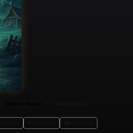
Maglaro Ngayon
Mag-sign Up
96.5% RTP
High Volatility
Norse Theme