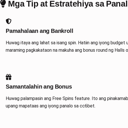
Mga Tip at Estratehiya sa Pana
Pamahalaan ang Bankroll
Huwag itaya ang lahat sa isang spin. Hatiin ang iyong budget
maraming pagkakataon na makuha ang bonus round ng Halls o
Samantalahin ang Bonus
Huwag palampasin ang Free Spins feature. Ito ang pinakamabi
upang mapataas ang iyong panalo sa cc6bet.