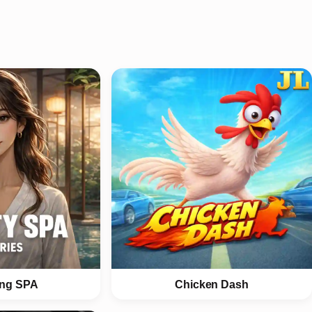
ng SPA
Chicken Dash