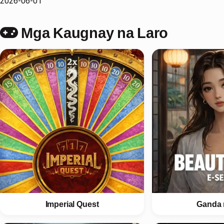
2026-06-01
Mga Kaugnay na Laro
Imperial Quest
Ganda 