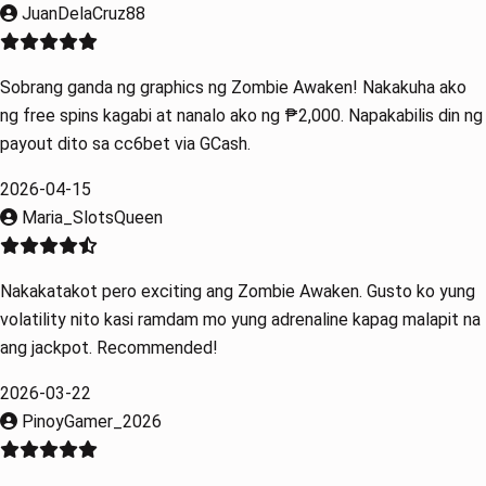
JuanDelaCruz88
Sobrang ganda ng graphics ng Zombie Awaken! Nakakuha ako
ng free spins kagabi at nanalo ako ng ₱2,000. Napakabilis din ng
payout dito sa cc6bet via GCash.
2026-04-15
Maria_SlotsQueen
Nakakatakot pero exciting ang Zombie Awaken. Gusto ko yung
volatility nito kasi ramdam mo yung adrenaline kapag malapit na
ang jackpot. Recommended!
2026-03-22
PinoyGamer_2026