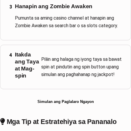
Hanapin ang Zombie Awaken
3
Pumunta sa aming
casino channel
at hanapin ang
Zombie Awaken sa search bar o sa slots category.
Itakda
4
Piliin ang halaga ng iyong taya sa bawat
ang Taya
spin at pindutin ang spin button upang
at Mag-
spin
simulan ang paghahanap ng jackpot!
Simulan ang Paglalaro Ngayon
Mga Tip at Estratehiya sa Pananalo