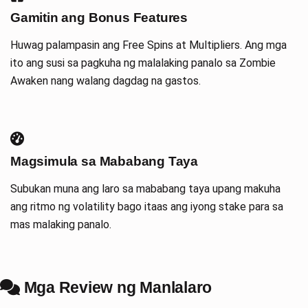
Gamitin ang Bonus Features
Huwag palampasin ang Free Spins at Multipliers. Ang mga
ito ang susi sa pagkuha ng malalaking panalo sa Zombie
Awaken nang walang dagdag na gastos.
Magsimula sa Mababang Taya
Subukan muna ang laro sa mababang taya upang makuha
ang ritmo ng volatility bago itaas ang iyong stake para sa
mas malaking panalo.
Mga Review ng Manlalaro