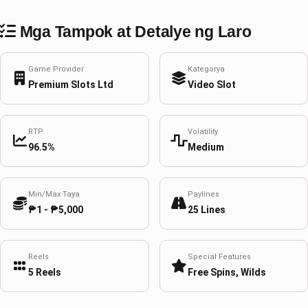
Mga Tampok at Detalye ng Laro
Game Provider
Kategorya
Premium Slots Ltd
Video Slot
RTP
Volatility
96.5%
Medium
Min/Max Taya
Paylines
₱1 - ₱5,000
25 Lines
Reels
Special Features
5 Reels
Free Spins, Wilds