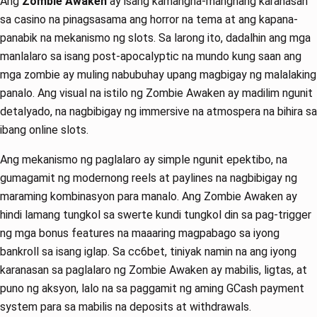
Ang
Zombie Awaken
ay isang kamangha-manghang karanasan
sa casino na pinagsasama ang horror na tema at ang kapana-
panabik na mekanismo ng slots. Sa larong ito, dadalhin ang mga
manlalaro sa isang post-apocalyptic na mundo kung saan ang
mga zombie ay muling nabubuhay upang magbigay ng malalaking
panalo. Ang visual na istilo ng Zombie Awaken ay madilim ngunit
detalyado, na nagbibigay ng immersive na atmospera na bihira sa
ibang online slots.
Ang mekanismo ng paglalaro ay simple ngunit epektibo, na
gumagamit ng modernong reels at paylines na nagbibigay ng
maraming kombinasyon para manalo. Ang Zombie Awaken ay
hindi lamang tungkol sa swerte kundi tungkol din sa pag-trigger
ng mga bonus features na maaaring magpabago sa iyong
bankroll sa isang iglap. Sa cc6bet, tiniyak namin na ang iyong
karanasan sa paglalaro ng Zombie Awaken ay mabilis, ligtas, at
puno ng aksyon, lalo na sa paggamit ng aming GCash payment
system para sa mabilis na deposits at withdrawals.