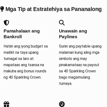
Mga Tip at Estratehiya sa Pananalong
Pamahalaan ang
Unawain ang
Bankroll
Paylines
Hatiin ang iyong budget sa
Suriin ang paytable upang
maliliit na taya upang
malaman kung aling mga
tumagal sa laro at
simbolo ang may
mapataas ang tsansa na
pinakamataas na payout
makuha ang bonus rounds
sa 40 Sparkling Crown
ng 40 Sparkling Crown.
bago magsimulang
tumaya.