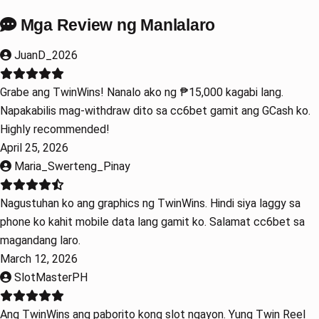
Mga Review ng Manlalaro
JuanD_2026
Grabe ang TwinWins! Nanalo ako ng ₱15,000 kagabi lang.
Napakabilis mag-withdraw dito sa cc6bet gamit ang GCash ko.
Highly recommended!
April 25, 2026
Maria_Swerteng_Pinay
Nagustuhan ko ang graphics ng TwinWins. Hindi siya laggy sa
phone ko kahit mobile data lang gamit ko. Salamat cc6bet sa
magandang laro.
March 12, 2026
SlotMasterPH
Ang TwinWins ang paborito kong slot ngayon. Yung Twin Reel