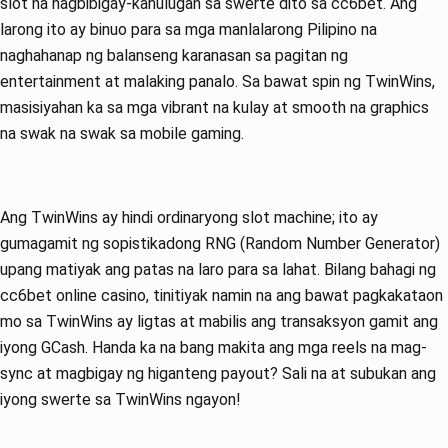
slot na nagbibigay-kahulugan sa swerte dito sa cc6bet. Ang
larong ito ay binuo para sa mga manlalarong Pilipino na
naghahanap ng balanseng karanasan sa pagitan ng
entertainment at malaking panalo. Sa bawat spin ng TwinWins,
masisiyahan ka sa mga vibrant na kulay at smooth na graphics
na swak na swak sa mobile gaming.
Ang TwinWins ay hindi ordinaryong slot machine; ito ay
gumagamit ng sopistikadong RNG (Random Number Generator)
upang matiyak ang patas na laro para sa lahat. Bilang bahagi ng
cc6bet online casino, tinitiyak namin na ang bawat pagkakataon
mo sa TwinWins ay ligtas at mabilis ang transaksyon gamit ang
iyong GCash. Handa ka na bang makita ang mga reels na mag-
sync at magbigay ng higanteng payout? Sali na at subukan ang
iyong swerte sa TwinWins ngayon!