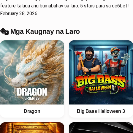
feature talaga ang bumubuhay sa laro. 5 stars para sa cc6bet!
February 28, 2026
Mga Kaugnay na Laro
Dragon
Big Bass Halloween 3