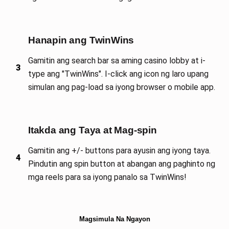
Hanapin ang TwinWins
Gamitin ang search bar sa aming casino lobby at i-
3
type ang "TwinWins". I-click ang icon ng laro upang
simulan ang pag-load sa iyong browser o mobile app.
Itakda ang Taya at Mag-spin
Gamitin ang +/- buttons para ayusin ang iyong taya.
4
Pindutin ang spin button at abangan ang paghinto ng
mga reels para sa iyong panalo sa TwinWins!
Magsimula Na Ngayon