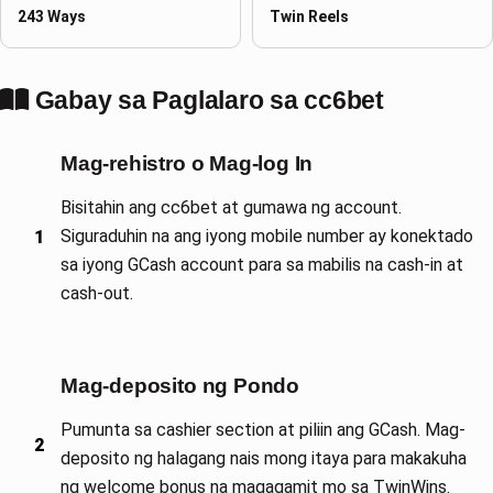
243 Ways
Twin Reels
Gabay sa Paglalaro sa cc6bet
Mag-rehistro o Mag-log In
Bisitahin ang cc6bet at gumawa ng account.
Siguraduhin na ang iyong mobile number ay konektado
1
sa iyong GCash account para sa mabilis na cash-in at
cash-out.
Mag-deposito ng Pondo
Pumunta sa cashier section at piliin ang GCash. Mag-
2
deposito ng halagang nais mong itaya para makakuha
ng welcome bonus na magagamit mo sa TwinWins.