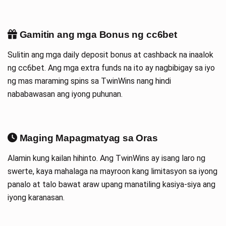
Gamitin ang mga Bonus ng cc6bet
Sulitin ang mga daily deposit bonus at cashback na inaalok
ng cc6bet. Ang mga extra funds na ito ay nagbibigay sa iyo
ng mas maraming spins sa TwinWins nang hindi
nababawasan ang iyong puhunan.
Maging Mapagmatyag sa Oras
Alamin kung kailan hihinto. Ang TwinWins ay isang laro ng
swerte, kaya mahalaga na mayroon kang limitasyon sa iyong
panalo at talo bawat araw upang manatiling kasiya-siya ang
iyong karanasan.