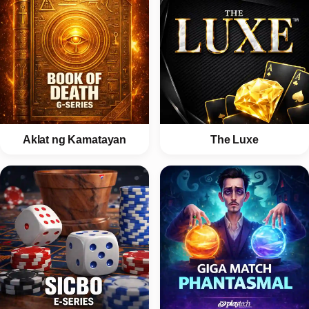
Aklat ng Kamatayan
The Luxe