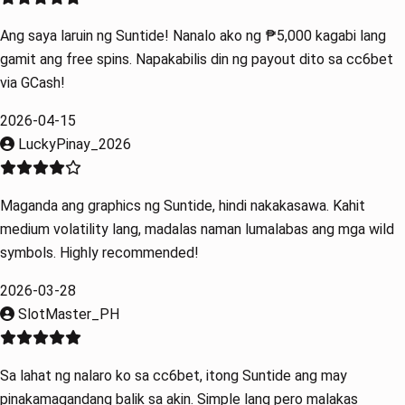
Ang saya laruin ng Suntide! Nanalo ako ng ₱5,000 kagabi lang
gamit ang free spins. Napakabilis din ng payout dito sa cc6bet
via GCash!
2026-04-15
LuckyPinay_2026
Maganda ang graphics ng Suntide, hindi nakakasawa. Kahit
medium volatility lang, madalas naman lumalabas ang mga wild
symbols. Highly recommended!
2026-03-28
SlotMaster_PH
Sa lahat ng nalaro ko sa cc6bet, itong Suntide ang may
pinakamagandang balik sa akin. Simple lang pero malakas