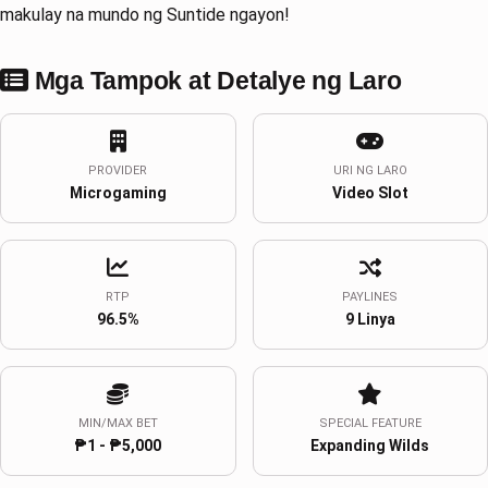
makulay na mundo ng Suntide ngayon!
Mga Tampok at Detalye ng Laro
PROVIDER
URI NG LARO
Microgaming
Video Slot
RTP
PAYLINES
96.5%
9 Linya
MIN/MAX BET
SPECIAL FEATURE
₱1 - ₱5,000
Expanding Wilds