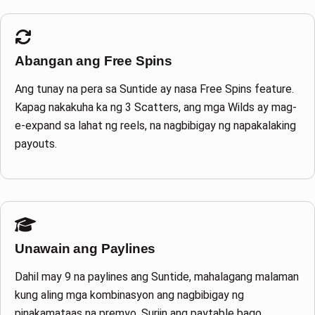
Abangan ang Free Spins
Ang tunay na pera sa Suntide ay nasa Free Spins feature.
Kapag nakakuha ka ng 3 Scatters, ang mga Wilds ay mag-
e-expand sa lahat ng reels, na nagbibigay ng napakalaking
payouts.
Unawain ang Paylines
Dahil may 9 na paylines ang Suntide, mahalagang malaman
kung aling mga kombinasyon ang nagbibigay ng
pinakamataas na premyo. Suriin ang paytable bago