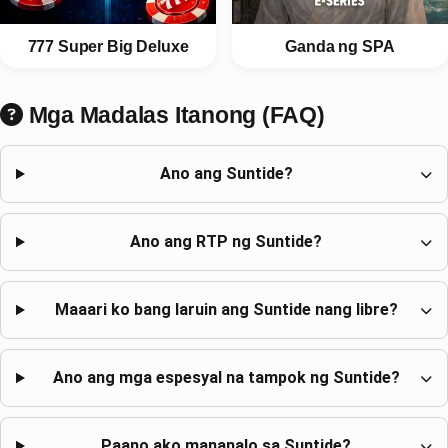
777 Super Big Deluxe
Ganda ng SPA
Mga Madalas Itanong (FAQ)
Ano ang Suntide?
Ano ang RTP ng Suntide?
Maaari ko bang laruin ang Suntide nang libre?
Ano ang mga espesyal na tampok ng Suntide?
Paano ako mananalo sa Suntide?