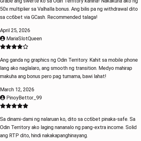
Grabe ang swerte ko sa Odin Territory kanina! Nakakuha ako ng
50x multiplier sa Valhalla bonus. Ang bilis pa ng withdrawal dito
sa cc6bet via GCash. Recommended talaga!
April 25, 2026
MariaSlotQueen
Ang ganda ng graphics ng Odin Territory. Kahit sa mobile phone
lang ako naglalaro, ang smooth ng transition. Medyo mahirap
makuha ang bonus pero pag tumama, bawi lahat!
March 12, 2026
PinoyBettor_99
Sa dinami-dami ng nalaruan ko, dito sa cc6bet pinaka-safe. Sa
Odin Territory ako laging nananalo ng pang-extra income. Solid
ang RTP dito, hindi nakakapanghinayang.