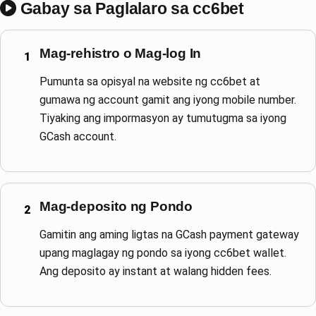
Gabay sa Paglalaro sa cc6bet
Mag-rehistro o Mag-log In
1
Pumunta sa opisyal na website ng cc6bet at
gumawa ng account gamit ang iyong mobile number.
Tiyaking ang impormasyon ay tumutugma sa iyong
GCash account.
Mag-deposito ng Pondo
2
Gamitin ang aming ligtas na GCash payment gateway
upang maglagay ng pondo sa iyong cc6bet wallet.
Ang deposito ay instant at walang hidden fees.