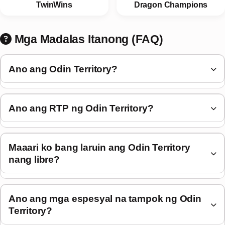
TwinWins
Dragon Champions
Mga Madalas Itanong (FAQ)
Ano ang Odin Territory?
Ano ang RTP ng Odin Territory?
Maaari ko bang laruin ang Odin Territory
nang libre?
Ano ang mga espesyal na tampok ng Odin
Territory?