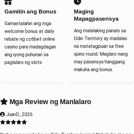
Gamitin ang Bonus
Maging
Mapagpasensya
Samantalahin ang mga
Ang malalaking panalo sa
welcome bonus at daily
Odin Territory ay madalas
rebate ng cc6bet online
na matatagpuan sa free
casino para madagdagan
spins round. Maglaro nang
ang iyong puhunan sa
may pasensya hanggang
paglalaro ng slots.
makuha ang bonus.
Mga Review ng Manlalaro
JuanD_2026