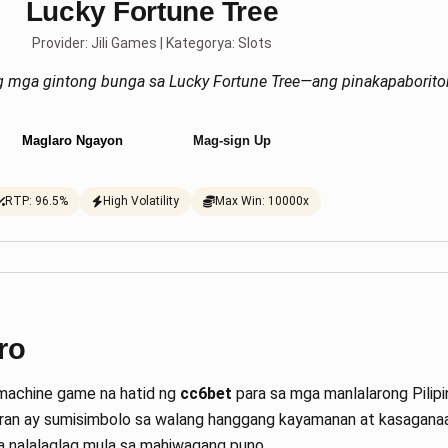
Lucky Fortune Tree
Provider: Jili Games | Kategorya: Slots
ng mga gintong bunga sa Lucky Fortune Tree—ang pinakapaborito
Maglaro Ngayon
Mag-sign Up
RTP: 96.5%
High Volatility
Max Win: 10000x
ro
machine game na hatid ng
cc6bet
para sa mga manlalarong Pilipi
alaran ay sumisimbolo sa walang hanggang kayamanan at kasagana
a nalalaglag mula sa mahiwagang puno.