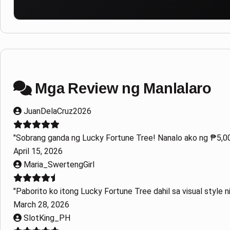
Mga Review ng Manlalaro
JuanDelaCruz2026
"Sobrang ganda ng Lucky Fortune Tree! Nanalo ako ng ₱5,000
April 15, 2026
Maria_SwertengGirl
"Paborito ko itong Lucky Fortune Tree dahil sa visual style ni
March 28, 2026
SlotKing_PH