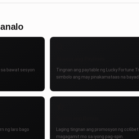
nanalo
Alamin ang Paylines
a sa bawat sesyon
Tingnan ang paytable ng Lucky Fortune 
simbolo ang may pinakamataas na bayad
Sulitin ang Bonus
rn ng laro bago
Laging tingnan ang promosyon ng cc6bet
magagamit mo sa iyong pag-spin.