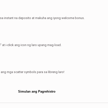
 sa instant na deposito at makuha ang iyong welcome bonus.
" at i-click ang icon ng laro upang mag-load.
n ang mga scatter symbols para sa libreng laro!
Simulan ang Pagrehistro