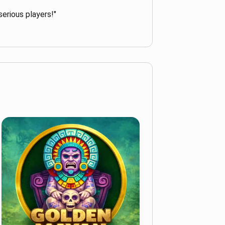
erious players!"