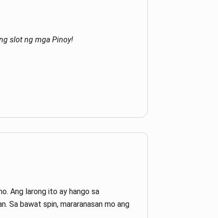
ng slot ng mga Pinoy!
no. Ang larong ito ay hango sa
an. Sa bawat spin, mararanasan mo ang