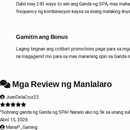
Dahil may 243 ways to win ang Ganda ng SPA, mas maha
frequency ng kombinasyon kaysa sa iisang malaking liny
Gamitin ang Bonus
Laging tingnan ang cc6bet promotions page para sa mg
na magagamit mo para sa mas maraming spin sa Ganda 
Mga Review ng Manlalaro
JuanDelaCruz23
"Sobrang ganda ng Ganda ng SPA! Nanalo ako ng 5k sa unang subo
Abril 15, 2026
MariaP_Gaming