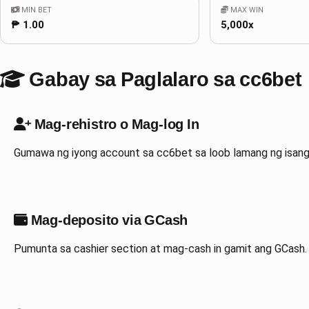
MIN BET
MAX WIN
₱ 1.00
5,000x
Gabay sa Paglalaro sa cc6bet
Mag-rehistro o Mag-log In
Gumawa ng iyong account sa cc6bet sa loob lamang ng isang mi
Mag-deposito via GCash
Pumunta sa cashier section at mag-cash in gamit ang GCash.