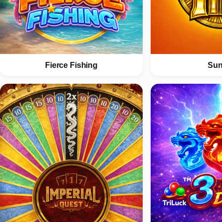
Fierce Fishing
Sun