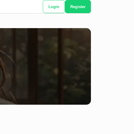
Login
Register
lipinas.