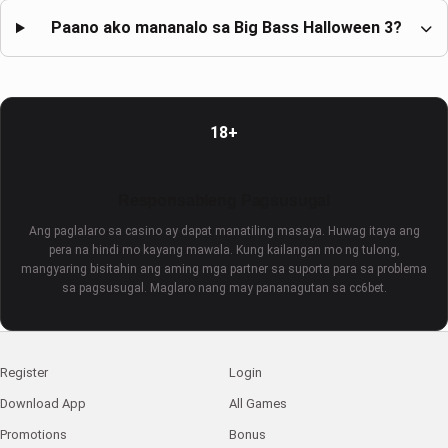
Paano ako mananalo sa Big Bass Halloween 3?
18+
Responsableng Pagsusugal
Ang paglalaro sa casino ay dapat manatiling masaya. Huwag itaya ang
pera na hindi mo kayang mawala. Kung kailangan mo ng tulong,
mangyaring bisitahin ang aming mga partner sa suporta para sa problema
sa pagsusugal. Maglaro nang may pananagutan sa cc6bet.
Register
Login
Download App
All Games
Promotions
Bonus