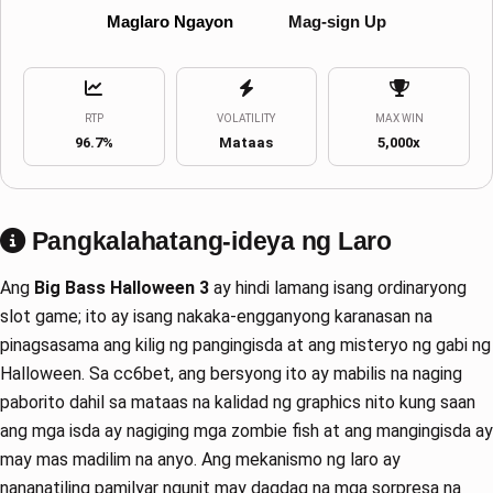
Maglaro Ngayon
Mag-sign Up
RTP
VOLATILITY
MAX WIN
96.7%
Mataas
5,000x
Pangkalahatang-ideya ng Laro
Ang
Big Bass Halloween 3
ay hindi lamang isang ordinaryong
slot game; ito ay isang nakaka-engganyong karanasan na
pinagsasama ang kilig ng pangingisda at ang misteryo ng gabi ng
Halloween. Sa cc6bet, ang bersyong ito ay mabilis na naging
paborito dahil sa mataas na kalidad ng graphics nito kung saan
ang mga isda ay nagiging mga zombie fish at ang mangingisda ay
may mas madilim na anyo. Ang mekanismo ng laro ay
nananatiling pamilyar ngunit may dagdag na mga sorpresa na