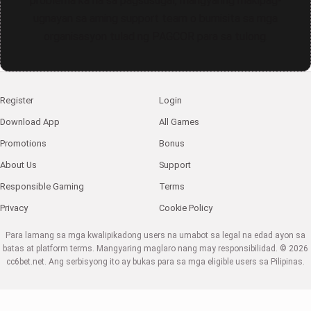
problema ka na sa pagsusugal, mangyaring makipag-
ugnayan sa aming support team o bumisita sa mga
organisasyon tulad ng PAGCOR para sa tulong.
Register
Login
Download App
All Games
Promotions
Bonus
About Us
Support
Responsible Gaming
Terms
Privacy
Cookie Policy
Para lamang sa mga kwalipikadong users na umabot sa legal na edad ayon sa
batas at platform terms. Mangyaring maglaro nang may responsibilidad. © 2026
cc6bet.net. Ang serbisyong ito ay bukas para sa mga eligible users sa Pilipinas.