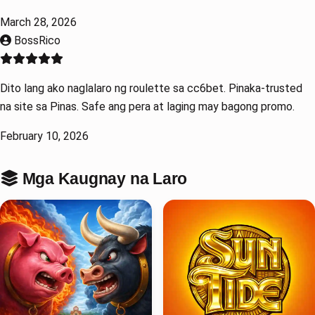
March 28, 2026
BossRico
Dito lang ako naglalaro ng roulette sa cc6bet. Pinaka-trusted
na site sa Pinas. Safe ang pera at laging may bagong promo.
February 10, 2026
Mga Kaugnay na Laro