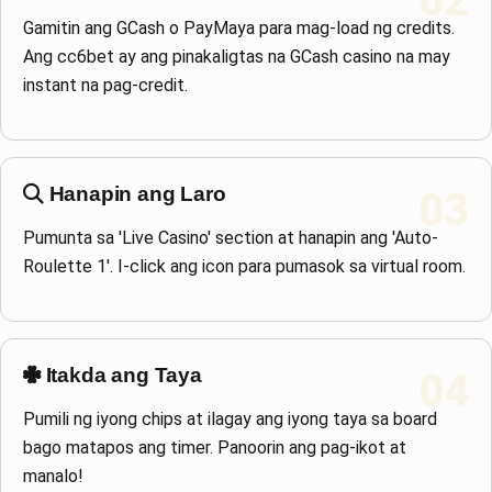
02
Gamitin ang GCash o PayMaya para mag-load ng credits.
Ang cc6bet ay ang pinakaligtas na GCash casino na may
instant na pag-credit.
Hanapin ang Laro
03
Pumunta sa 'Live Casino' section at hanapin ang 'Auto-
Roulette 1'. I-click ang icon para pumasok sa virtual room.
Itakda ang Taya
04
Pumili ng iyong chips at ilagay ang iyong taya sa board
bago matapos ang timer. Panoorin ang pag-ikot at
manalo!