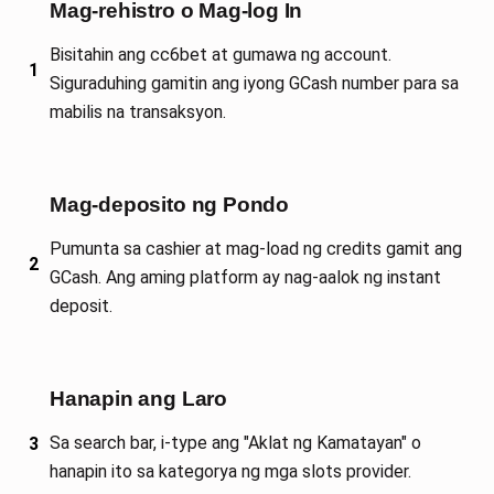
Mag-rehistro o Mag-log In
Bisitahin ang cc6bet at gumawa ng account.
1
Siguraduhing gamitin ang iyong GCash number para sa
mabilis na transaksyon.
Mag-deposito ng Pondo
Pumunta sa cashier at mag-load ng credits gamit ang
2
GCash. Ang aming platform ay nag-aalok ng instant
deposit.
Hanapin ang Laro
Sa search bar, i-type ang "Aklat ng Kamatayan" o
3
hanapin ito sa kategorya ng mga slots provider.