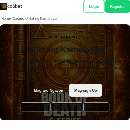
cc6bet
Login
Register
Home
>
Casino
>
Aklat ng Kamatayan
POPULAR NA SLOT
Aklat ng Kamatayan
Sumabak sa isang epikong pakikipagsapalaran sa sinaunang
Ehipto at tumuklas ng mga gintong kayamanan sa cc6bet online
casino.
Maglaro Ngayon
Mag-sign Up
RTP: 96.21%
High Volatility
Play'n GO