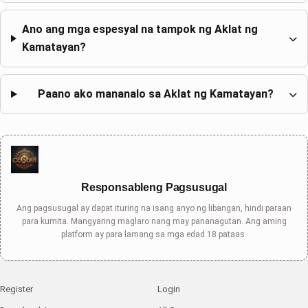
Ano ang mga espesyal na tampok ng Aklat ng
Kamatayan?
Paano ako mananalo sa Aklat ng Kamatayan?
Responsableng Pagsusugal
Ang pagsusugal ay dapat ituring na isang anyo ng libangan, hindi paraan
para kumita. Mangyaring maglaro nang may pananagutan. Ang aming
platform ay para lamang sa mga edad 18 pataas.
Register
Login