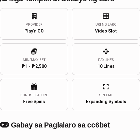
PROVIDER
URI NG LARO
Play'n GO
Video Slot
MIN/MAX BET
PAYLINES
₱1 - ₱2,500
10 Lines
BONUS FEATURE
SPECIAL
Free Spins
Expanding Symbols
Gabay sa Paglalaro sa cc6bet