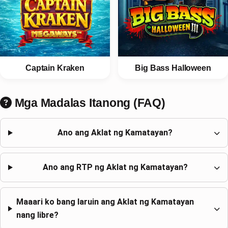
Captain Kraken
Big Bass Halloween
Mga Madalas Itanong (FAQ)
Ano ang Aklat ng Kamatayan?
Ano ang RTP ng Aklat ng Kamatayan?
Maaari ko bang laruin ang Aklat ng Kamatayan
nang libre?