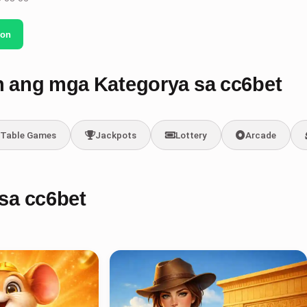
yon
n ang mga Kategorya sa cc6bet
Table Games
Jackpots
Lottery
Arcade
 sa cc6bet