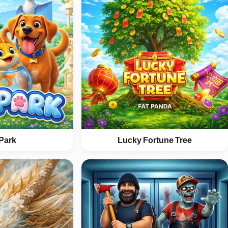
Park
Lucky Fortune Tree