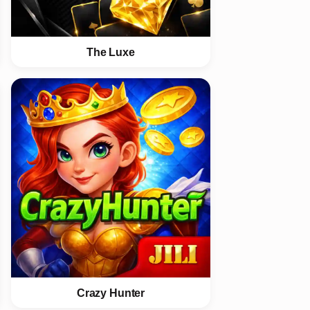
The Luxe
Crazy Hunter