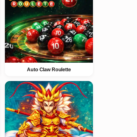
Auto Claw Roulette