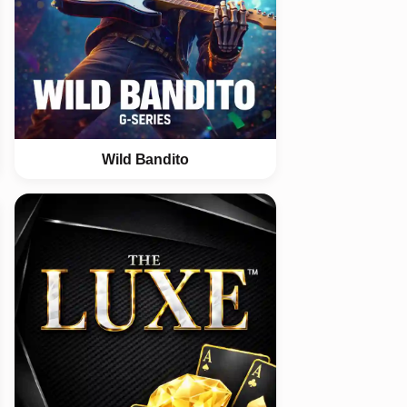
Wild Bandito