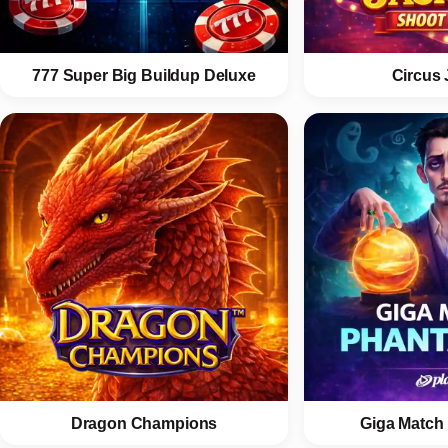
777 Super Big Buildup Deluxe
Circus 
Dragon Champions
Giga Match