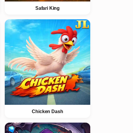
Safari King
Chicken Dash