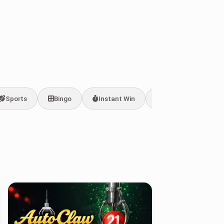
Sports
Bingo
Instant Win
Keno
Bacc