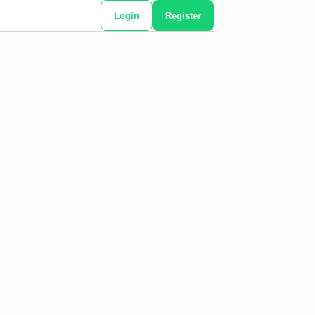
Login
Register