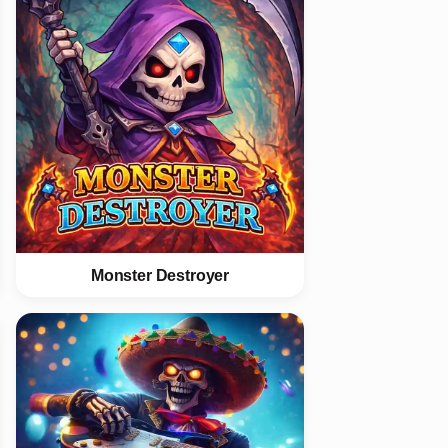
Monster Destroyer