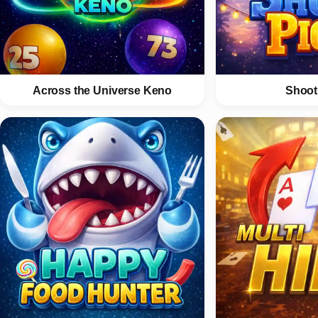
Across the Universe Keno
Shoot