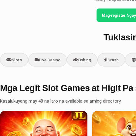
Mag-register Nga
Tuklasi
Slots
Live Casino
Fishing
Crash
Mga Legit Slot Games at Higit Pa
Kasalukuyang may 48 na laro na available sa aming directory.