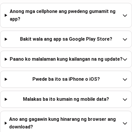
Anong mga cellphone ang pwedeng gumamit ng
app?
Bakit wala ang app sa Google Play Store?
Paano ko malalaman kung kailangan na ng update?
Pwede ba ito sa iPhone o iOS?
Malakas ba ito kumain ng mobile data?
Ano ang gagawin kung hinarang ng browser ang
download?