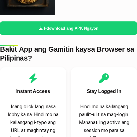
I-download ang APK Ngayon
Bakit App ang Gamitin kaysa Browser sa
Pilipinas?
Instant Access
Stay Logged In
Isang click lang, nasa
Hindi mo na kailangang
lobby ka na. Hindi mo na
paulit-ulit na mag-login.
kailangang i-type ang
Mananatiling active ang
URL at maghintay ng
session mo para sa