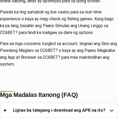
online sabong
, lahat ay optimized para sa iyong screen.
Pwede ka ring sumubok ng
live casino
para sa real-time
experience o kaya ay mag-check ng
fishing games
. Kung bago
ka pa lang, basahin ang
Paano Simulan ang Unang Linggo sa
CC6BET?
para hindi ka maligaw sa dami ng options.
Para sa mga concerns tungkol sa account, tingnan ang
Sino ang
Pwedeng Maglaro sa CC6BET?
o kaya ay ang
Paano Magkaiba
ang App at Browser sa CC6BET?
para mas maintindihan ang
system.
Mga Madalas Itanong (FAQ)
Ligtas ba talagang i-download ang APK na ito?