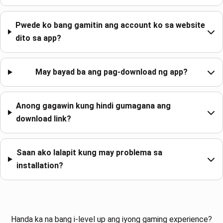
Pwede ko bang gamitin ang account ko sa website
dito sa app?
May bayad ba ang pag-download ng app?
Anong gagawin kung hindi gumagana ang
download link?
Saan ako lalapit kung may problema sa
installation?
Handa ka na bang i-level up ang iyong gaming experience?