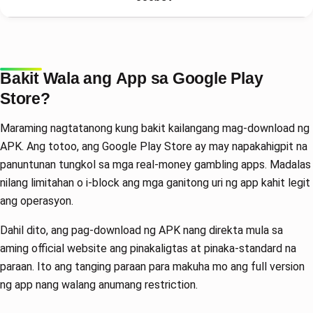
Bakit Wala ang App sa Google Play
Store?
Maraming nagtatanong kung bakit kailangang mag-download ng
APK. Ang totoo, ang Google Play Store ay may napakahigpit na
panuntunan tungkol sa mga real-money gambling apps. Madalas
nilang limitahan o i-block ang mga ganitong uri ng app kahit legit
ang operasyon.
Dahil dito, ang pag-download ng APK nang direkta mula sa
aming official website ang pinakaligtas at pinaka-standard na
paraan. Ito ang tanging paraan para makuha mo ang full version
ng app nang walang anumang restriction.