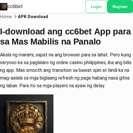
cc6bet
Login
Register
Home
APK Download
I-download ang cc6bet App para
sa Mas Mabilis na Panalo
Akala ng marami, sapat na ang browser para sa lahat. Pero kung
seryoso ka sa paglalaro ng
online casino philippines
, iba ang bilis
ng app. Mas smooth ang transition sa bawat spin at hindi ka na
mag-aalala sa mga biglaang refresh ng page habang nasa gitna
ng laban. Para ito sa mga players na ayaw ng delay.